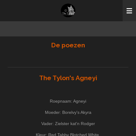
Ga
direct
naar
de
hoofdinhoud
De poezen
The Tylon's Agneyi
Roepnaam: Agneyi
Moeder: Borelvy's Akyra
Vader: Zielster kat'n Rodger
Kleur: Red Tabby Blotched White