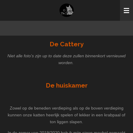
Ga
direct
naar
de
hoofdinhoud
De Cattery
Niet alle foto's zijn up to date deze zullen binnenkort vernieuwd
worden.
De huiskamer
Zowel op de beneden verdieping als op de boven verdieping
kunnen onze katten heerlijk spelen of lekker in een krabpaal of
ton liggen slapen.
In de zomer van 2019/2020 heb ik mijn eigen meubel gemaakt